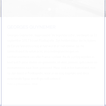
GEORGES GUYNEMER
Georges Guynemer, bijgenaamd ‘de legendarische’, verdwijnt op 11
september 1917 boven Poelkapelle. Zijn heldenstatus die hij tijdens
de Eerste Wereldoorlog al had wordt er niet kleiner op. Hij
symboliseert de wilskracht, doorzettingsvermogen en
vastberadenheid van elke Franse soldaat. Na de oorlog worden in
heel wat Franse steden en gemeente, straten, pleinen, gebouwen en
monumenten naar hem genoemd. Maar ook in het buitenland, niet
op zijn minst in Poelkapelle, waar je nu nog dagelijks met deze
innemende figuur wordt geconfronteerd.
Foto: © L’Illustration, 1916