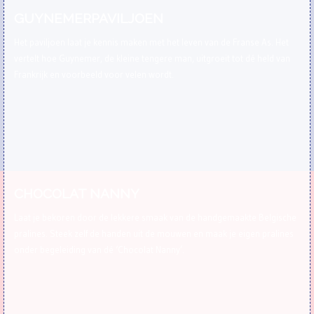
GUYNEMERPAVILJOEN
Het paviljoen laat je kennis maken met het leven van de Franse As. Het
vertelt hoe Guynemer, de kleine tengere man, uitgroeit tot dé held van
Frankrijk en voorbeeld voor velen wordt.
CHOCOLAT NANNY
Laat je bekoren door de lekkere smaak van de handgemaakte Belgische
pralines. Steek zelf de handen uit de mouwen en maak je eigen pralines
onder begeleiding van dé ‘Chocolat Nanny’.