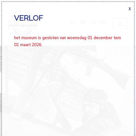
x
VERLOF
NL
FR
EN
DE
het museum is gesloten van woensdag 01 december tem
01 maart 2026.