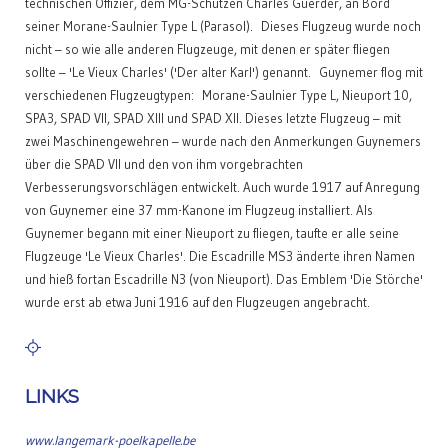
technischen Offizier, dem MG-Schützen Charles Guerder, an Bord
seiner Morane-Saulnier Type L (Parasol). Dieses Flugzeug wurde noch
nicht – so wie alle anderen Flugzeuge, mit denen er später fliegen
sollte – 'Le Vieux Charles' ('Der alter Karl') genannt. Guynemer flog mit
verschiedenen Flugzeugtypen: Morane-Saulnier Type L, Nieuport 10,
SPA3, SPAD VII, SPAD XIII und SPAD XII. Dieses letzte Flugzeug – mit
zwei Maschinengewehren – wurde nach den Anmerkungen Guynemers
über die SPAD VII und den von ihm vorgebrachten
Verbesserungsvorschlägen entwickelt. Auch wurde 1917 auf Anregung
von Guynemer eine 37 mm-Kanone im Flugzeug installiert. Als
Guynemer begann mit einer Nieuport zu fliegen, taufte er alle seine
Flugzeuge 'Le Vieux Charles'. Die Escadrille MS3 änderte ihren Namen
und hieß fortan Escadrille N3 (von Nieuport). Das Emblem 'Die Störche'
wurde erst ab etwa Juni 1916 auf den Flugzeugen angebracht.
LINKS
www.langemark-poelkapelle.be